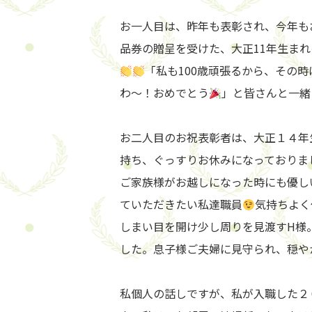
お一人目は、昨年も表彰され、今年も
品券の贈呈を受けた、大正11年生まれ
「私も100歳頑張るから、その
わ〜！おめでとう
」と皆さんと一緒
お二人目のお祝表彰者は、大正１４年
持ち、ぐっすりお休みになっておりま
ご家族様がお越しになった時にも優しい
ていただきたい私達職員
気持ちよく
しまい目を開け少し周りを見渡すH様
した。息子様ご夫婦に見守られ、穏や
私個人の話しですが、私が入職した２