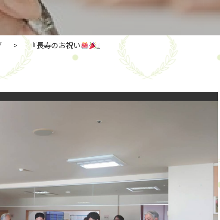
グ
>
『長寿のお祝い
』