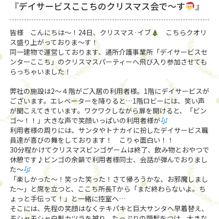
『デイサービスここちのクリスマス会で〜す
』
皆様 こんにちは〜！24日、クリスマス·イブ
こちらクオリ
ス盛り上がっておりま〜す！
同一建物で運営しております、通所介護事業所「デイサービスセ
ンターここち」のクリスマスパーティーへ飛び入り参加させても
らっちゃいました！
弊社の施設は2〜４階がご入居の利用者様。1階にデイサービスが
ございます。エレベーターを降りると…1階ロビーには、笑い声
が聞こえてきています。ワクワクしながら扉を開けると、「ビン
ゴ〜！！」大きな声で笑顔いっぱいの利用者様が
利用者様の周りには、サンタやトナカイに扮したデイサービス職
員達が喜びの舞をしております！ こりゃ面白い！！
30分程かけてクリスマスビンゴゲームは終了、飲み物とおやつで
休憩です♪ビンゴの余韻で利用者様同士、会話が弾んでおりまし
た〜
「楽しかった〜！笑った笑った！さて帰ろうかな、お邪魔しまし
た〜」と席を立つと、ここち所長Tから「まだ終わらないよ。ち
ょっと手伝って！」と一緒に控室へ…
そこには、先程の笑顔はなくテキパキと巨大サンタへ早着替え、
モシャモシャ白髪カツラを被り、たっぷりの顎髭をつけ、大きな