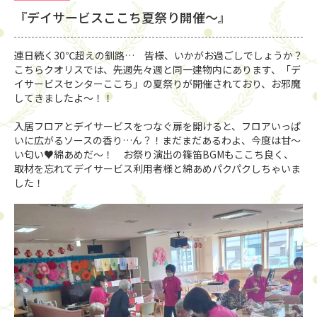
『デイサービスここち夏祭り開催〜』
連日続く30℃超えの釧路… 皆様、いかがお過ごしでしょうか？
こちらクオリスでは、先週先々週と同一建物内にあります、「デ
イサービスセンターここち」の夏祭りが開催されており、お邪魔
してきましたよ〜！！
入居フロアとデイサービスをつなぐ扉を開けると、フロアいっぱ
いに広がるソースの香り…ん？！まだまだあるわよ、今度は甘〜
い匂い♥綿あめだ〜！ お祭り演出の篠笛BGMもここち良く、
取材を忘れてデイサービス利用者様と綿あめパクパクしちゃいま
した！