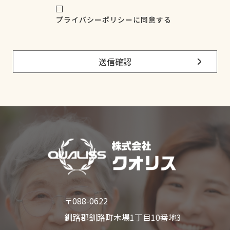
（2）お問い合わせフォームによってプレゼントへの応募
プ
をいただいた場合。
プライバシーポリシーに同意する
ラ
（3）電子メール及び電話によるお問い合わせ及びご予約
イ
などをいただいた場合。
バ
シ
■個人情報の適正な管理を行う方法
送信確認
ー
当社では個人情報の管理を行う上で、全てデジタルデータ
ポ
管理が行われており、収集された個人情報は当社データベ
リ
ースシステム内で厳重なセキュリティにより管理されてお
シ
りますので、安心してご利用ください。
ー
に
■クッキー（Cookie）について
同
当サイトでは、皆様のサイト利用の利便性を図るために、
意
クッキーを利用しています。これは、皆様とのやりとりを
お使いのPCにクッキーとして保存して頂くことで、2回目
以降のフォームへの入力を簡素化したりする機能です。
また、この機能はお使いのブラウザによって、事前にクッ
キーを使用サイトであることを表示したり、受け取りを拒
否することができます。
〒088-0622
■このサイトにおける個人情報取扱いに関する考え方につ
釧路郡釧路町木場1丁目10番地3
いて
当サイトにおける、個人情報取扱いに関する考え方は、今