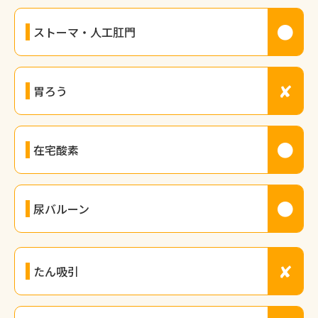
●
ストーマ・人工肛門
✘
胃ろう
●
在宅酸素
●
尿バルーン
✘
たん吸引