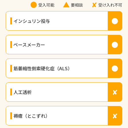
●
▲
✘
受入可能
要相談
受け入れ不可
●
インシュリン投与
●
ペースメーカー
●
筋萎縮性側索硬化症（ALS）
✘
人工透析
✘
褥瘡（とこずれ）