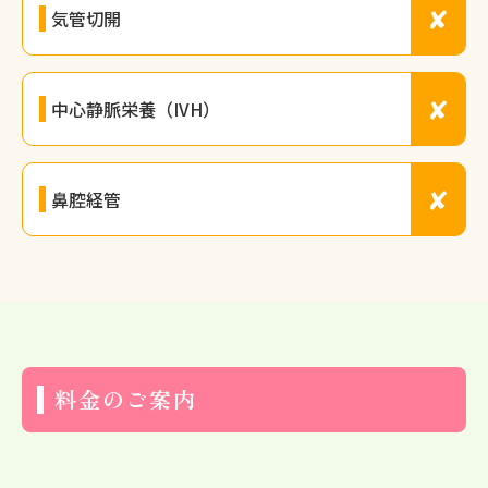
✘
気管切開
✘
中心静脈栄養（IVH）
✘
鼻腔経管
料金のご案内